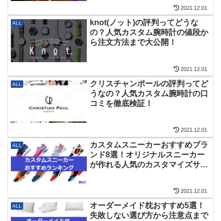
2021.12.01
knot(ノット)の評判ってどうな
ALL
の？人気カスタム腕時計の値段か
ら注文方法まで大公開！
2021.12.01
クリスチャンポールの評判ってど
ALL
うなの？人気カスタム腕時計の口
コミを徹底検証！
2021.12.01
カスタムスニーカーおすすめブラ
ALL
ンド8選！オリジナルスニーカー
が作れる人気のカスタマイズサー
ビスを厳選！
2021.12.01
オーダーメイド枕おすすめ5選！
ALL
失敗しない選び方から注意点まで